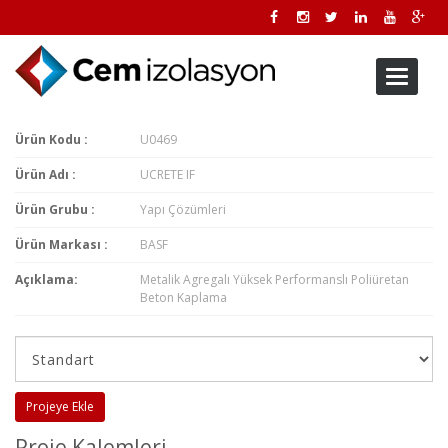
Toggle
navigati
Ürün Kodu :
U0469
Ürün Adı :
UCRETE IF
Ürün Grubu :
Yapı Çözümleri
Ürün Markası :
BASF
Açıklama:
Metalik Agregalı Yüksek Performanslı Poliüretan
Beton Kaplama
Projeye Ekle
Proje Kalemleri