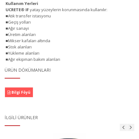
Kullanım Yerleri
UCRETE
®
IF
yatay yüzeylerin korunmasında kullanılır:
■Atık transfer istasyonu
■Geçiş yolları
■Ağır sanayi
■Üretim alanları
■Mikser kafaları altında
■Stok alanları
■Yükleme alanları
■Ağır ekipman bakım alanları
ÜRÜN DÖKÜMANLARI
Bilgi Föyü
İLGILI ÜRÜNLER