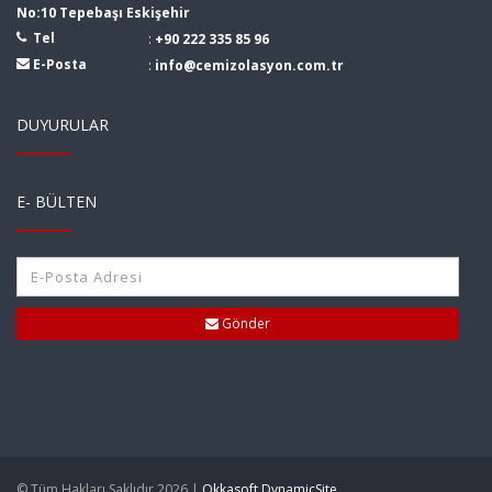
No:10 Tepebaşı Eskişehir
Tel
:
+90 222 335 85 96
E-Posta
:
info@cemizolasyon.com.tr
DUYURULAR
E- BÜLTEN
Gönder
© Tüm Hakları Saklıdır 2026 |
Okkasoft DynamicSite