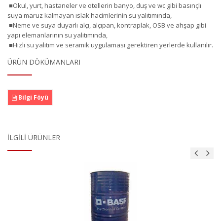
■Okul, yurt, hastaneler ve otellerin banyo, duş ve wc gibi basınçlı
suya maruz kalmayan ıslak hacimlerinin su yalıtımında,
■Neme ve suya duyarlı alçı, alçıpan, kontraplak, OSB ve ahşap gibi
yapı elemanlarının su yalıtımında,
■Hızlı su yalıtım ve seramik uygulaması gerektiren yerlerde kullanılır.
ÜRÜN DÖKÜMANLARI
Bilgi Föyü
İLGILI ÜRÜNLER
MasterBrace ADH 1406 (Concresive)
Ürün Detayı