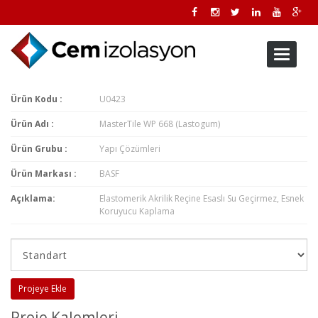
Toggle
navigati
Ürün Kodu :
U0423
Ürün Adı :
MasterTile WP 668 (Lastogum)
Ürün Grubu :
Yapı Çözümleri
Ürün Markası :
BASF
Açıklama:
Elastomerik Akrilik Reçine Esaslı Su Geçirmez, Esnek
Koruyucu Kaplama
Projeye Ekle
Proje Kalemleri