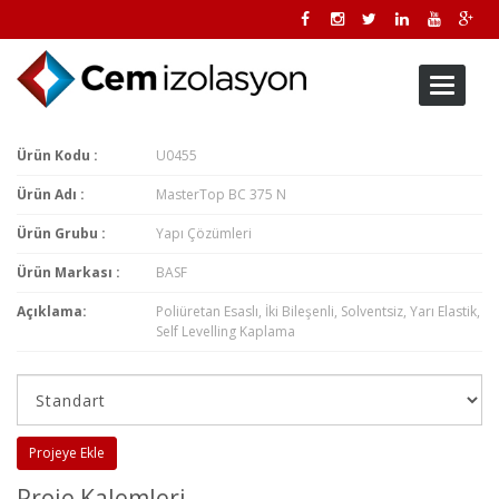
Toggle
navigati
Ürün Kodu :
U0455
Ürün Adı :
MasterTop BC 375 N
Ürün Grubu :
Yapı Çözümleri
Ürün Markası :
BASF
Açıklama:
Poliüretan Esaslı, İki Bileşenli, Solventsiz, Yarı Elastik,
Self Levelling Kaplama
Projeye Ekle
Proje Kalemleri