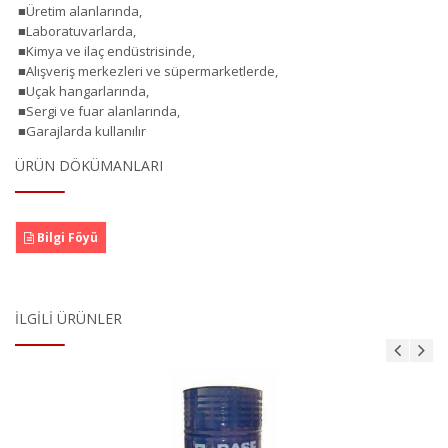
■Üretim alanlarında,
■Laboratuvarlarda,
■Kimya ve ilaç endüstrisinde,
■Alışveriş merkezleri ve süpermarketlerde,
■Uçak hangarlarında,
■Sergi ve fuar alanlarında,
■Garajlarda kullanılır
ÜRÜN DÖKÜMANLARI
Bilgi Föyü
İLGILI ÜRÜNLER
MasterBrace ADH 1406 (Concresive)