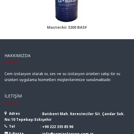
Ürün Detayı
MasterAir 3200 BASF
HAKKIMIZDA
Cem izolasyon olarak ısı, ses ve su izolasyon ürünleri satışı ile su
ürünleri uygulama hizmetleri müşterilerimize sunulmaktadır.
İLETIŞIM
Adres
:
Batıkent Mah. Keresteciler Sit. Çandar Sok.
No:10 Tepebaşı Eskişehir
Tel
:
+90 222 335 85 96
E-Posta
:
info@cemizolasyon.com.tr