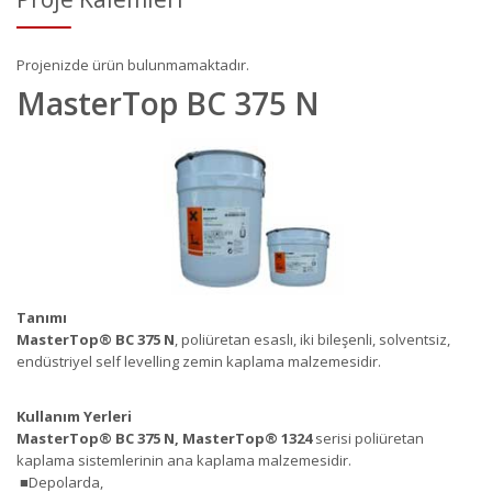
Projenizde ürün bulunmamaktadır.
MasterTop BC 375 N
Tanımı
MasterTop
®
BC 375 N
, poliüretan esaslı, iki bileşenli, solventsiz,
endüstriyel self levelling zemin kaplama malzemesidir.
Kullanım Yerleri
MasterTop
®
BC 375 N, MasterTop
®
1324
serisi poliüretan
kaplama sistemlerinin ana kaplama malzemesidir.
■Depolarda,