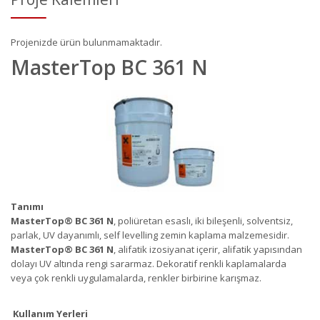
Projenizde ürün bulunmamaktadır.
MasterTop BC 361 N
Tanımı
MasterTop
®
BC 361 N
, poliüretan esaslı, iki bileşenli, solventsiz,
parlak, UV dayanımlı, self levelling zemin kaplama malzemesidir.
MasterTop
®
BC 361 N
, alifatik izosiyanat içerir, alifatik yapısından
dolayı UV altında rengi sararmaz. Dekoratif renkli kaplamalarda
veya çok renkli uygulamalarda, renkler birbirine karışmaz.
Kullanım Yerleri