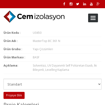
Toggle
navigati
Ürün Kodu :
U0450
Ürün Adı :
MasterTop BC 361 N
Ürün Grubu :
Yapı Çözümleri
Ürün Markası :
BASF
Açıklama:
Solventsiz, UV Dayanımlı Self Poliüretan Esaslı, İki
Bileşenli, Levelling Kaplama
Projeye Ekle
Proje Kalemleri