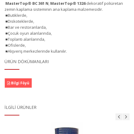
MasterTop
®
BC 361 N
,
MasterTop
®
1326
dekoratif poliüretan
zemin kaplama sisteminin ana kaplama malzemesidir.
■Butiklerde,
■Diskoteklerde,
■Bar ve restoranlarda,
■Çocuk oyun alanlarında,
■Toplantı alanlarında,
■Ofislerde,
■Alışveriş merkezlerinde kullanılır.
ÜRÜN DÖKÜMANLARI
Bilgi Föyü
İLGILI ÜRÜNLER