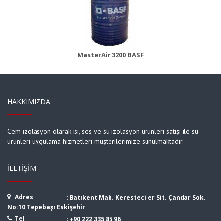
MasterBrace ADH 1406 (Concresive)
Ürün Detayı
MasterAir 3200 BASF
HAKKIMIZDA
Cem izolasyon olarak ısı, ses ve su izolasyon ürünleri satışı ile su
ürünleri uygulama hizmetleri müşterilerimize sunulmaktadır.
İLETIŞIM
Adres
:
Batıkent Mah. Keresteciler Sit. Çandar Sok.
No:10 Tepebaşı Eskişehir
Tel
:
+90 222 335 85 96