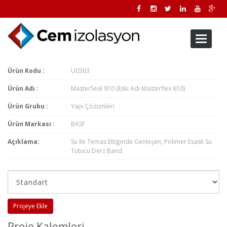
Toggle
navigati
Ürün Kodu :
U0363
Ürün Adı :
MasterSeal 910 (Eski Adı Masterflex 610)
Ürün Grubu :
Yapı Çözümleri
Ürün Markası :
BASF
Açıklama:
Su İle Temas Ettiğinde Genleşen, Polimer Esaslı Su
Tutucu Derz Band
Projeye Ekle
Proje Kalemleri