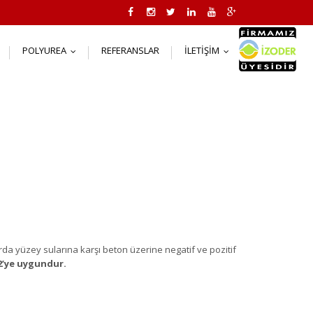
POLYUREA
REFERANSLAR
İLETIŞIM
..
...
...
ılarda yüzey sularına karşı beton üzerine negatif ve pozitif
2’ye uygundur.