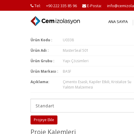
Tel:
+90 222 335 85 96
E-Posta:
info@cemizola
ANA SAYFA
Ürün Kodu :
U0338
Ürün Adı :
MasterSeal 501
Ürün Grubu :
Yapı Çözümleri
Ürün Markası :
BASF
Açıklama:
Çimento Esaslı, Kapiler Etkili, Kristalize Su
Yalıtım Malzemesi
Projeye Ekle
Proje Kalemleri