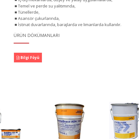
■ Temel ve perde su yalıtımında,
■ Tünellerde,
■ Asansör çukurlarında,
■ İstinat duvarlarında, barajlarda ve limanlarda kullanılır.
ÜRÜN DÖKÜMANLARI
Bilgi Föyü
MasterBrace ADH
Maste
rBrace ADH
4000 (Mbrace
(Mbr
Concresive)
Laminate Adesivo)
Ürü
n Detayı