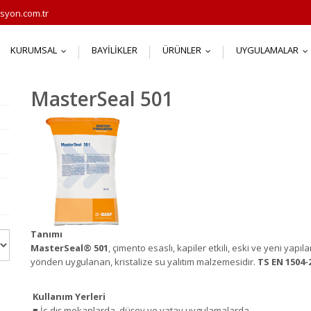
syon.com.tr
KURUMSAL
BAYILIKLER
ÜRÜNLER
UYGULAMALAR
...
...
.
MasterSeal 501
Tanımı
MasterSeal
®
501
, çimento esaslı, kapiler etkili, eski ve yeni yap
yönden uygulanan, kristalize su yalıtım malzemesidir.
TS EN 1504-
Kullanım Yerleri
■ İç-dış mekanlarda, düşey ve yatay uygulamalarda,