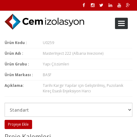
Toggle
navigati
Ürün Kodu :
U0259
Ürün Adı :
MasterInject 222 (Albaria Iniezione)
Ürün Grubu :
Yapı Çözümleri
Ürün Markası :
BASF
Açıklama:
Tarihi Kargir Yapılar için Geliştirilmiş, Puzolanik
Kireç Esaslı Enjeksiyon Harcı
Projeye Ekle
Proje Kalemleri