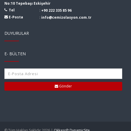
No:10 Tepebaşı Eskişehir
Tel
:
+90 222 335 85 96
E-Posta
:
info@cemizolasyon.com.tr
DUYURULAR
E- BÜLTEN
Gönder
© Tüm Hakları Saklıdır 2026 |
Okkasoft DynamicSite