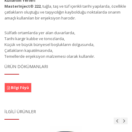
Kullanım Yerleri
MasterInject
®
222
, tuğla, taş ve tüf içerikli tarihi yapılarda, özellikle
çatlakların oluştuğu ve taşıyıcılığın kaybolduğu noktalarda onarım
amaçlı kullanılan bir enjeksiyon harcıdır.
Sülfatlı ortamlarda yer alan duvarlarda,
Tarihi kargir kubbe ve tonozlarda,
Küçük ve büyük bünyesel boşlukların dolgusunda,
Çatlakların kapatılmasında,
Temellerde enjeksiyon malzemesi olarak kullanılır.
ÜRÜN DÖKÜMANLARI
Bilgi Föyü
İLGILI ÜRÜNLER