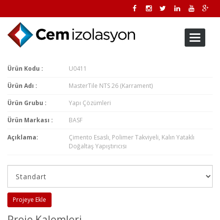
Toggle
navigati
Ürün Kodu :
U0411
Ürün Adı :
MasterTile NTS 26 (Karrament)
Ürün Grubu :
Yapı Çözümleri
Ürün Markası :
BASF
Açıklama:
Çimento Esaslı, Polimer Takviyeli, Kalın Yataklı
Doğaltaş Yapıştırıcısı
Projeye Ekle
Proje Kalemleri