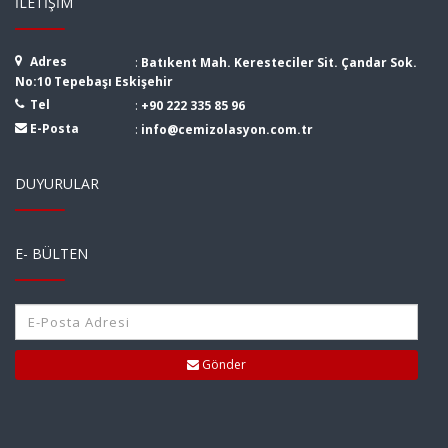
İLETIŞIM
Adres
:
Batıkent Mah. Keresteciler Sit. Çandar Sok.
No:10 Tepebaşı Eskişehir
Tel
:
+90 222 335 85 96
E-Posta
:
info@cemizolasyon.com.tr
DUYURULAR
E- BÜLTEN
Gönder