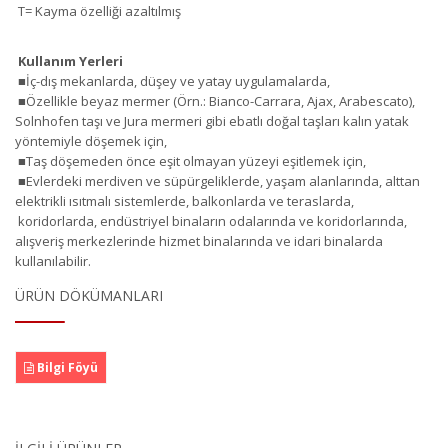
T= Kayma özelliği azaltılmış
Kullanım Yerleri
■İç-dış mekanlarda, düşey ve yatay uygulamalarda,
■Özellikle beyaz mermer (Örn.: Bianco-Carrara, Ajax, Arabescato),
Solnhofen taşı ve Jura mermeri gibi ebatlı doğal taşları kalın yatak
yöntemiyle döşemek için,
■Taş döşemeden önce eşit olmayan yüzeyi eşitlemek için,
■Evlerdeki merdiven ve süpürgeliklerde, yaşam alanlarında, alttan
elektrikli ısıtmalı sistemlerde, balkonlarda ve teraslarda,
koridorlarda, endüstriyel binaların odalarında ve koridorlarında,
alışveriş merkezlerinde hizmet binalarında ve idari binalarda
kullanılabilir.
ÜRÜN DÖKÜMANLARI
Bilgi Föyü