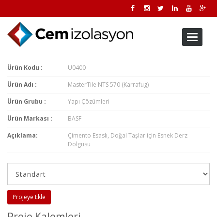
Toggle
navigati
Ürün Kodu :
U0400
Ürün Adı :
MasterTile NTS 570 (Karrafug)
Ürün Grubu :
Yapı Çözümleri
Ürün Markası :
BASF
Açıklama:
Çimento Esaslı, Doğal Taşlar için Esnek Derz
Dolgusu
Projeye Ekle
Proje Kalemleri