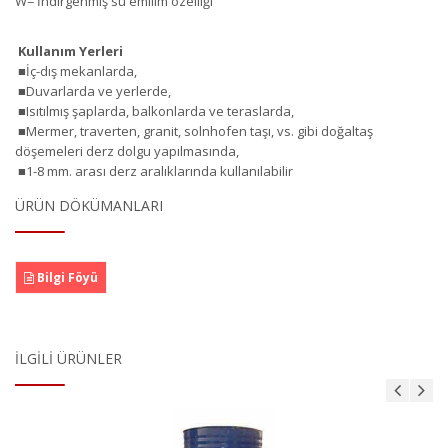
W= İndirgenmiş su emilim özelliği
Kullanım Yerleri
■İç-dış mekanlarda,
■Duvarlarda ve yerlerde,
■Isıtılmış şaplarda, balkonlarda ve teraslarda,
■Mermer, traverten, granit, solnhofen taşı, vs. gibi doğaltaş
döşemeleri derz dolgu yapılmasında,
■1-8 mm. arası derz aralıklarında kullanılabilir
ÜRÜN DÖKÜMANLARI
Bilgi Föyü
İLGILI ÜRÜNLER