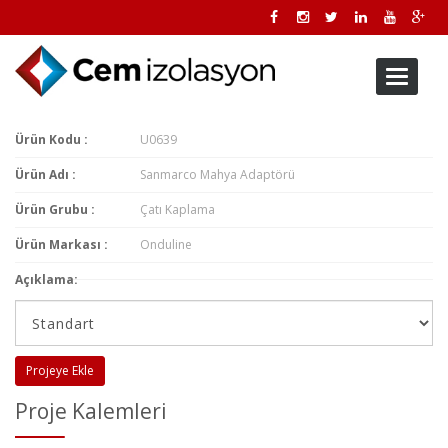
Toggle
navigati
Ürün Kodu :
U0639
Ürün Adı :
Sanmarco Mahya Adaptörü
Ürün Grubu :
Çatı Kaplama
Ürün Markası :
Onduline
Açıklama:
Projeye Ekle
Proje Kalemleri