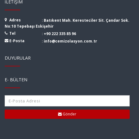
İLETIŞIM
Adres
:
Batıkent Mah. Keresteciler Sit. Çandar Sok.
No:10 Tepebaşı Eskişehir
Tel
:
+90 222 335 85 96
E-Posta
:
info@cemizolasyon.com.tr
DUYURULAR
E- BÜLTEN
Gönder