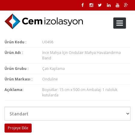
Toggle
navigati
Ürün Kodu :
U0498
Ürün Adı :
İnce Mahya İçin Ondulair Mahya Havalandırma
Band
Ürün Grubu :
Çatı Kaplama
Ürün Markası :
Onduline
Açıklama:
Boyıutlar: 15 cm x 500 cm Ambalaj: 1 ruloluk
kutularda
Projeye Ekle