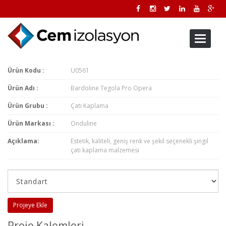
Toggle
navigati
Ürün Kodu :
U0561
Ürün Adı :
Bardoline Tegola Pro Opera
Ürün Grubu :
Çatı Kaplama
Ürün Markası :
Onduline
Açıklama:
Estetik, kaliteli, geniş renk ve şekil seçenekli şingıl
çatı kaplama malzemesi
Projeye Ekle
Proje Kalemleri