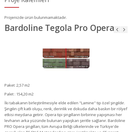
Projenizde ürün bulunmamaktadır.
Bardoline Tegola Pro Opera
Paket :2,57 m2
Palet : 154,20 m2
İ
ki tabakanı
n
birle
ştirilmesiyle
elde edilen "
Lamine
"
tip ö
zel
şing
ıldı
r
.
Ş
ing
ıl
ın ç
ift katlı
olu
şu
,
renk
,
derinlik
ve
dokuda daha baskı
n
bir
rölyef
etkisi
meydana getirir
.
Opera
tipi şing
ılları
n
birbirine
yap
ışmas
ı her
levhanı
n
arka
yü
z
ü
nde bulunan
yap
ış
kan
ş
eritle
sağ
lanı
r
.
Bardoline
PRO Opera
şingı
lları
,
t
üm
Avrupa
Birli
ğ
i
ü
lkelerinde
ve Türkiye
'de