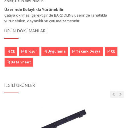
önler, uzun ömürlüdür.
Üzerinde Kolaylıkla Yürünebilir
Çatıya çıkılması gerektiğinde BARDOLINE üzerinde rahatlıkla
yürünebilen, dayanıklı bir çatı malzemesidir.
ÜRÜN DÖKÜMANLARI
CE
Broşür
Uygulama
Teknik Dosya
CE
Data Sheet
İLGILI ÜRÜNLER
AKS 8