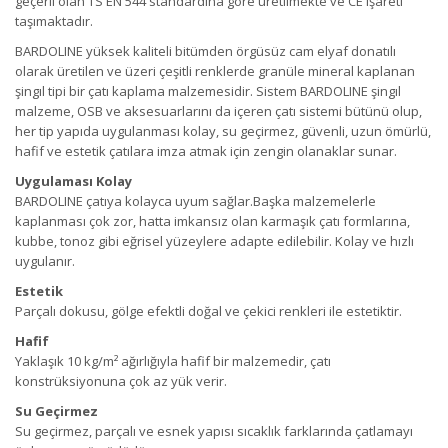
ge
ç
erli olan
TS EN
544
standard
ına
g
öre ü
retilmekte
ve
CE
işareti
ta
şı
maktadı
r
.
BARDOLINE yüksek kaliteli bitümden örgüsüz cam elyaf donatılı
olarak üretilen ve üzeri çeşitli renklerde granüle mineral kaplanan
şingıl tipi bir çatı kaplama malzemesidir. Sistem BARDOLINE şingıl
malzeme, OSB ve aksesuarlarını da içeren çatı sistemi bütünü olup,
her tip yapıda uygulanması kolay, su geçirmez, güvenli, uzun ömürlü,
hafif ve estetik çatılara imza atmak için zengin olanaklar sunar.
Uygulaması Kolay
BARDOLINE çatıya kolayca uyum sağlar.Başka malzemelerle
kaplanması çok zor, hatta imkansız olan karmaşık çatı formlarına,
kubbe, tonoz gibi eğrisel yüzeylere adapte edilebilir. Kolay ve hızlı
uygulanır.
Estetik
Parçalı dokusu, gölge efektli doğal ve çekici renkleri ile estetiktir.
Hafif
Yaklaşık 10 kg/m² ağırlığıyla hafif bir malzemedir, çatı
konstrüksiyonuna çok az yük verir.
Su Geçirmez
Su geçirmez, parçalı ve esnek yapısı sıcaklık farklarında çatlamayı