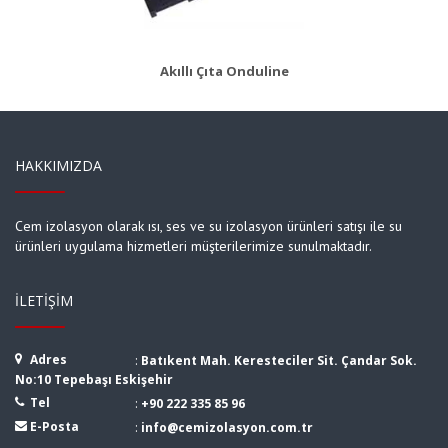
Ürün Detayı
Akıllı Çıta Onduline
HAKKIMIZDA
Cem izolasyon olarak ısı, ses ve su izolasyon ürünleri satışı ile su
ürünleri uygulama hizmetleri müşterilerimize sunulmaktadır.
İLETIŞIM
Adres
:
Batıkent Mah. Keresteciler Sit. Çandar Sok.
No:10 Tepebaşı Eskişehir
Tel
:
+90 222 335 85 96
E-Posta
:
info@cemizolasyon.com.tr