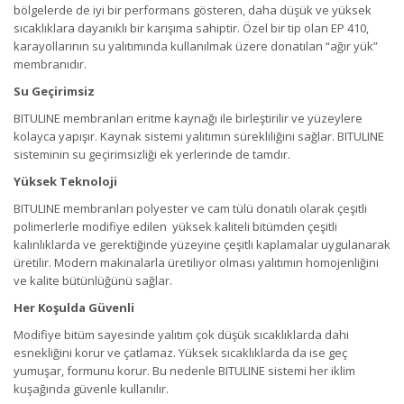
bölgelerde de iyi bir performans gösteren, daha düşük ve yüksek
sıcaklıklara dayanıklı bir karışıma sahiptir. Özel bir tip olan EP 410,
karayollarının su yalıtımında kullanılmak üzere donatılan “ağır yük”
membranıdır.
Su Geçirimsiz
BITULINE membranları eritme kaynağı ile birleştirilir ve yüzeylere
kolayca yapışır. Kaynak sistemi yalıtımın sürekliliğini sağlar. BITULINE
sisteminin su geçirimsizliği ek yerlerinde de tamdır.
Yüksek Teknoloji
BITULINE membranları polyester ve cam tülü donatılı olarak çeşitli
polimerlerle modifiye edilen yüksek kaliteli bitümden çeşitli
kalınlıklarda ve gerektiğinde yüzeyine çeşitli kaplamalar uygulanarak
üretilir. Modern makinalarla üretiliyor olması yalıtımın homojenliğini
ve kalite bütünlüğünü sağlar.
Her Koşulda Güvenli
Modifiye bitüm sayesinde yalıtım çok düşük sıcaklıklarda dahi
esnekliğini korur ve çatlamaz. Yüksek sıcaklıklarda da ise geç
yumuşar, formunu korur. Bu nedenle BITULINE sistemi her iklim
kuşağında güvenle kullanılır.