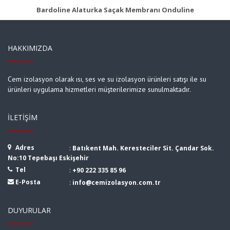
Bardoline Alaturka Saçak Membranı Onduline
HAKKIMIZDA
Cem izolasyon olarak ısı, ses ve su izolasyon ürünleri satışı ile su
ürünleri uygulama hizmetleri müşterilerimize sunulmaktadır.
İLETIŞIM
Adres
:
Batıkent Mah. Keresteciler Sit. Çandar Sok.
No:10 Tepebaşı Eskişehir
Tel
:
+90 222 335 85 96
E-Posta
:
info@cemizolasyon.com.tr
DUYURULAR