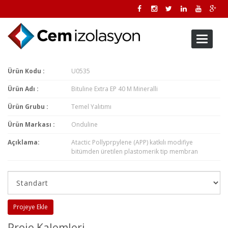
Toggle
navigati
Ürün Kodu :
U0535
Ürün Adı :
Bituline Extra EP 40 M Mineralli
Ürün Grubu :
Temel Yalıtımı
Ürün Markası :
Onduline
Açıklama:
Atactic Pollyprpylene (APP) katkılı modifiye
bitümden üretilen plastomerik tip membran
Projeye Ekle
Proje Kalemleri