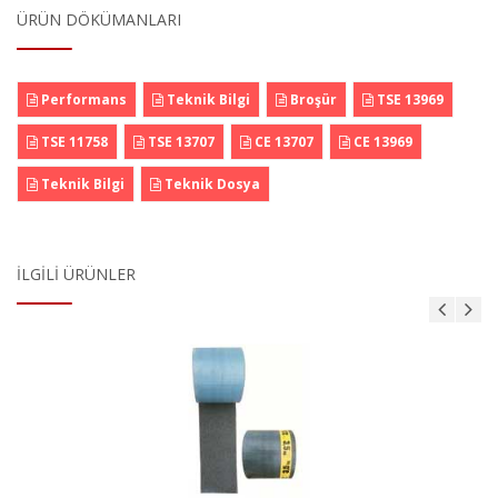
ÜRÜN DÖKÜMANLARI
Performans
Teknik Bilgi
Broşür
TSE 13969
TSE 11758
TSE 13707
CE 13707
CE 13969
Teknik Bilgi
Teknik Dosya
İLGILI ÜRÜNLER
ı
Bituline Astar
Ürün Detayı