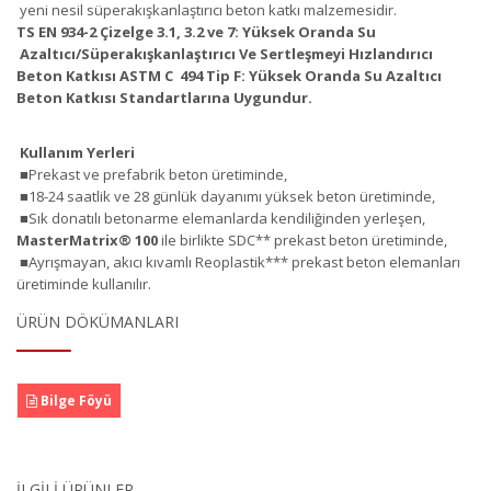
yeni nesil süperakışkanlaştırıcı beton katkı malzemesidir.
TS EN 934-2 Çizelge 3.1, 3.2 ve 7: Yüksek Oranda Su
Azaltıcı/Süperakışkanlaştırıcı Ve Sertleşmeyi Hızlandırıcı
Beton Katkısı ASTM C 494 Tip F: Yüksek Oranda Su Azaltıcı
Beton Katkısı Standartlarına Uygundur.
Kullanım Yerleri
■Prekast ve prefabrik beton üretiminde,
■18-24 saatlik ve 28 günlük dayanımı yüksek beton üretiminde,
■Sık donatılı betonarme elemanlarda kendiliğinden yerleşen,
MasterMatrix
®
100
ile birlikte SDC** prekast beton üretiminde,
■Ayrışmayan, akıcı kıvamlı Reoplastik*** prekast beton elemanları
üretiminde kullanılır.
ÜRÜN DÖKÜMANLARI
Bilge Föyü
İLGILI ÜRÜNLER