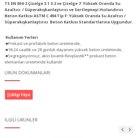
TS EN 934-2 Çizelge 3.1 3.2 ve Çizelge 7: Yüksek Oranda Su
Azaltıcı / Süperakışkanlaştırıcı ve Sertleşmeyi
Hızlandırıcı
Beton Katkısı ASTM C 494 Tip F: Yüksek Oranda Su Azaltıcı /
Süperakışkanlaştırıcı Beton Katkısı Standartlarına Uygundur.
Kullanım Yerleri
■Prekast ve prefabrik beton üretiminde,
■18-24 saatlik ve 28 günlük dayanımı yüksek beton üretiminde,
■Segregasyonsuz, akıcı kıvamlı Reoplastik** prekast beton
elemanları üretiminde kullanılır
ÜRÜN DÖKÜMANLARI
Bilgi Föyü
İLGILI ÜRÜNLER