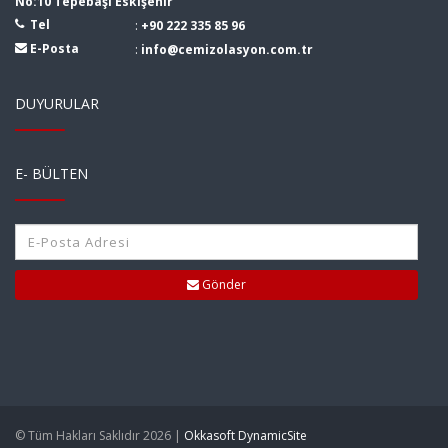
No:10 Tepebaşı Eskişehir
Tel
:
+90 222 335 85 96
E-Posta
:
info@cemizolasyon.com.tr
DUYURULAR
E- BÜLTEN
Gönder
© Tüm Hakları Saklıdır 2026 |
Okkasoft DynamicSite