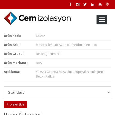
Toggle
navigati
Ürün Kodu :
U0245
Ürün Adı :
MasterGlenium ACE 10 (Rheobuild PRF 10)
Ürün Grubu :
Beton Çözümleri
Ürün Markası :
BASF
Açıklama:
Yüksek Oranda Su Azaltıcı, Süperakışkanlaştırıcı
Beton Katkısı
Projeye Ekle
Proje Kalemleri