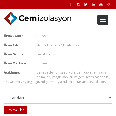
Toggle
navigati
Ürün Kodu :
U0159
Ürün Adı :
Marine Firebatts 110 Al-Folyo
Ürün Grubu :
Teknik Yalıtım
Ürün Markası :
İzocam
Açıklama:
Gemi ve deniz inşaatı, koferdam duvarları, yangın
bölmeleri, yangın kapıları ve gemi iç tesisatında ısı,
ses yalıtımı ve yangın güvenliği amacıyla kullanılan taşyünü levhalardır.
Projeye Ekle