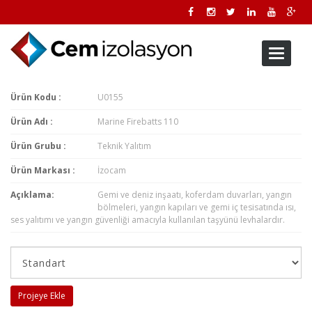
Toggle
navigati
Ürün Kodu :
U0155
Ürün Adı :
Marine Firebatts 110
Ürün Grubu :
Teknik Yalıtım
Ürün Markası :
İzocam
Açıklama:
Gemi ve deniz inşaatı, koferdam duvarları, yangın
bölmeleri, yangın kapıları ve gemi iç tesisatında ısı,
ses yalıtımı ve yangın güvenliği amacıyla kullanılan taşyünü levhalardır.
Projeye Ekle