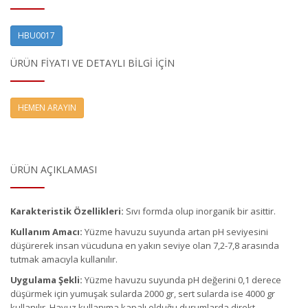
HBU0017
ÜRÜN FIYATI VE DETAYLI BILGI IÇIN
HEMEN ARAYIN
ÜRÜN AÇIKLAMASI
Karakteristik Özellikleri:
Sıvı formda olup inorganik bir asittir.
Kullanım Amacı:
Yüzme havuzu suyunda artan pH seviyesini
düşürerek insan vücuduna en yakın seviye olan 7,2-7,8 arasında
tutmak amacıyla kullanılır.
Uygulama Şekli:
Yüzme havuzu suyunda pH değerini 0,1 derece
düşürmek için yumuşak sularda 2000 gr, sert sularda ise 4000 gr
kullanılır. Havuz kullanıma kapalı olduğu durumlarda direkt