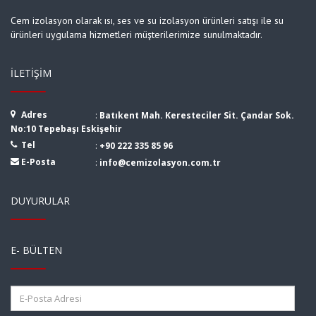
Cem izolasyon olarak ısı, ses ve su izolasyon ürünleri satışı ile su
ürünleri uygulama hizmetleri müşterilerimize sunulmaktadır.
İLETIŞIM
Adres
:
Batıkent Mah. Keresteciler Sit. Çandar Sok.
No:10 Tepebaşı Eskişehir
Tel
:
+90 222 335 85 96
E-Posta
:
info@cemizolasyon.com.tr
DUYURULAR
E- BÜLTEN