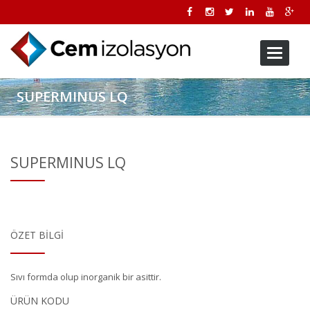
Toggle
navigati
SUPERMINUS LQ
SUPERMINUS LQ
ÖZET BILGI
Sıvı formda olup inorganik bir asittir.
ÜRÜN KODU