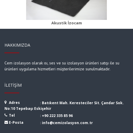
Ürün Detayı
Akustik İzocam
HAKKIMIZDA
Cem izolasyon olarak ısı, ses ve su izolasyon ürünleri satışı ile su
ürünleri uygulama hizmetleri müşterilerimize sunulmaktadır.
İLETIŞIM
Adres
:
Batıkent Mah. Keresteciler Sit. Çandar Sok.
No:10 Tepebaşı Eskişehir
Tel
:
+90 222 335 85 96
E-Posta
:
info@cemizolasyon.com.tr