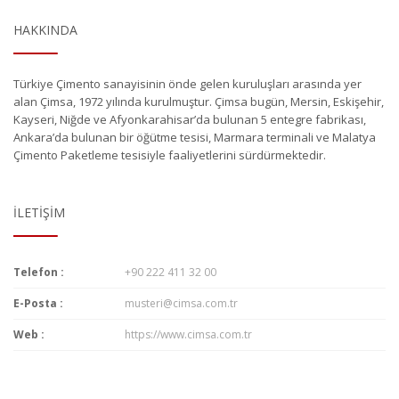
HAKKINDA
Türkiye Çimento sanayisinin önde gelen kuruluşları arasında yer
alan Çimsa, 1972 yılında kurulmuştur. Çimsa bugün, Mersin, Eskişehir,
Kayseri, Niğde ve Afyonkarahisar’da bulunan 5 entegre fabrikası,
Ankara’da bulunan bir öğütme tesisi, Marmara terminali ve Malatya
Çimento Paketleme tesisiyle faaliyetlerini sürdürmektedir.
İLETIŞIM
Telefon :
+90 222 411 32 00
E-Posta :
musteri@cimsa.com.tr
Web :
https://www.cimsa.com.tr