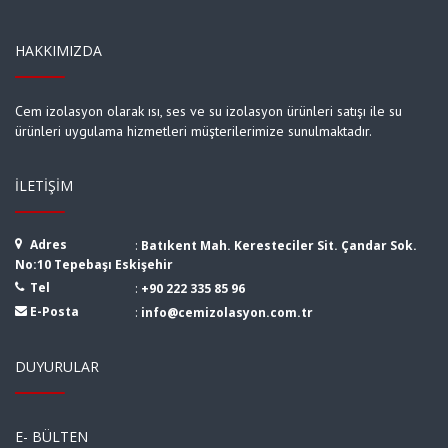
HAKKIMIZDA
Cem izolasyon olarak ısı, ses ve su izolasyon ürünleri satışı ile su
ürünleri uygulama hizmetleri müşterilerimize sunulmaktadır.
İLETIŞIM
Adres
:
Batıkent Mah. Keresteciler Sit. Çandar Sok.
No:10 Tepebaşı Eskişehir
Tel
:
+90 222 335 85 96
E-Posta
:
info@cemizolasyon.com.tr
DUYURULAR
E- BÜLTEN