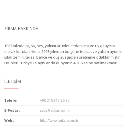
FIRMA HAKKINDA
1987 yılında ısı, su, ses, yalıtım ürünleri tedarikçisi ve uygulayıcısı
olarak kurulan firma, 1998 yılından bu güne tesisat ve yalıtım uyumlu,
ıslak zemin, teras, bahçe ve duş süzgeçleri üretimine odaklanmıştır.
Ürünleri Türkiye ile aynı anda dünyanın 40 ülkesine satılmaktadır.
İLETIŞIM
Telefon :
+90 216 317 86 86
E-Posta :
satis@sukar.com.tr
Web :
http://www.sukar.com.tr